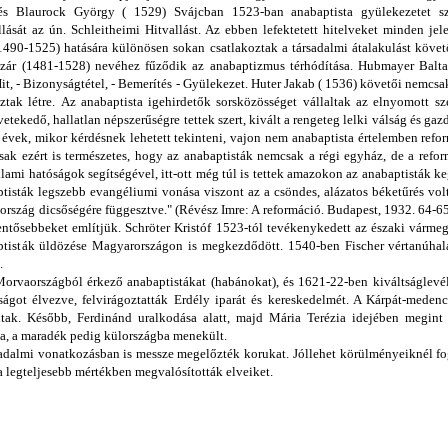
és Blaurock György ( 1529) Svájcban 1523-ban anabaptista gyülekezetet sz
lását az ún. Schleitheimi Hitvallást. Az ebben lefektetett hitelveket minden j
490-1525) hatására különösen sokan csatlakoztak a társadalmi átalakulást köv
zár (1481-1528) nevéhez fűződik az anabaptizmus térhódítása. Hubmayer Baltaz
 - Hit, - Bizonyságtétel, - Bemerítés - Gyülekezet. Huter Jakab ( 1536) követői nemc
ztak létre. Az anabaptista igehirdetők sorsközösséget vállaltak az elnyomott sz
etekedő, hallatlan népszerűségre tettek szert, kivált a rengeteg lelki válság és g
k évek, mikor kérdésnek lehetett tekinteni, vajon nem anabaptista értelemben ref
sak ezért is természetes, hogy az anabaptisták nemcsak a régi egyház, de a refor
lami hatóságok segítségével, itt-ott még túl is tettek amazokon az anabaptisták k
ptisták legszebb evangéliumi vonása viszont az a csöndes, alázatos béketűrés volt
rszág dicsőségére függesztve." (Révész Imre: A reformáció. Budapest, 1932. 64-65.)
ntősebbeket említjük. Schröter Kristóf 1523-tól tevékenykedett az északi vármeg
tisták üldözése Magyarországon is megkezdődött. 1540-ben Fischer vértanúhalá
n.
 Morvaországból érkező anabaptistákat (habánokat), és 1621-22-ben kiváltságlev
ságot élvezve, felvirágoztatták Erdély iparát és kereskedelmét. A Kárpát-meden
ltak. Később, Ferdinánd uralkodása alatt, majd Mária Terézia idejében megint 
ba, a maradék pedig külországba menekült.
adalmi vonatkozásban is messze megelőzték korukat. Jóllehet körülményeiknél fo
legteljesebb mértékben megvalósították elveiket.