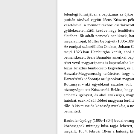
Jelenlegi formájában a baptizmus az újkor
puritán társával együtt Jézus Krisztus p
vezetésével a mennonitákhoz csatlakozot
gyülekezetet. Ettől kezdve nagy lendülettel
életében: ők adták nemcsak népüknek, han
megalapítóját, Müller Györgyöt (1805-1898)
Az európai szárazföldön Oncken, Johann Ge
majd 1823-ban Hamburgba került, ahol ön
bemerítkezett Sears Barnabás amerikai bapti
részt vevő magyar iparos is kapcsolatba k
Jézus Krisztus bűnbocsátó kegyelmét, és 1
Ausztria-Magyarország területére, hogy
Hazatérésük időpontja az újabbkori magya
Rottmayer - aki egyébként asztalos volt 
bizonyságot tett Krisztusról. Belátta, ho
emberek igényeit, és ahol szükséges, magy
iratokat, ezek közül többet magyarra fordítt
tőle. A kis missziós közösség munkája, a ne
bemerített.
Bauhofer György (1806-1864) budai evangél
közösségnek mintegy húsz tagja lehetett
megállt: 1854. február 18-án a hatóság kiut