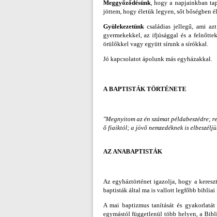
Meggyőződésünk
, hogy a napjainkban tap
jöttem, hogy életük legyen, sőt bőségben é
Gyülekezetünk
családias jellegű, ami az
gyermekekkel, az ifjúsággal és a felnőtte
örülőkkel vagy együtt sírunk a sírókkal.
Jó kapcsolatot ápolunk más egyházakkal.
A
BAPTISTÁK TÖRTÉNETE
"Megnyitom az én számat példabeszédre; rejt
ő fiaiktól; a jövő nemzedéknek is elbeszéljük
AZ ANABAPTISTÁK
Az egyháztörténet igazolja, hogy a keresz
baptisták által ma is vallott legfőbb biblia
A mai baptizmus tanítását és gyakorlatá
egymástól függetlenül több helyen, a Bibl