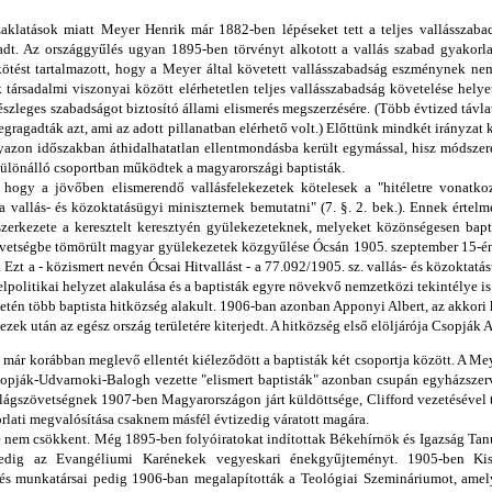
aklatások miatt Meyer Henrik már 1882-ben lépéseket tett a teljes vallásszaba
t. Az országgyűlés ugyan 1895-ben törvényt alkotott a vallás szabad gyakorlat
ikötést tartalmazott, hogy a Meyer által követett vallásszabadság eszménynek n
 társadalmi viszonyai között elérhetetlen teljes vallásszabadság követelése helye
 részleges szabadságot biztosító állami elismerés megszerzésére. (Több évtized távl
egragadták azt, ami az adott pillanatban elérhető volt.) Előttünk mindkét irányzat
gyazon időszakban áthidalhatatlan ellentmondásba került egymással, hisz módszere
 különálló csoportban működtek a magyarországi baptisták.
, hogy a jövőben elismerendő vallásfelekezetek kötelesek a "hitéletre vonatk
a vallás- és közoktatásügyi miniszternek bemutatni" (7. §. 2. bek.). Ennek értel
erkezete a keresztelt keresztyén gyülekezeteknek, melyeket közönségesen bapt
etségbe tömörült magyar gyülekezetek közgyűlése Ócsán 1905. szeptember 15-én fel
 Ezt a - közismert nevén Ócsai Hitvallást - a 77.092/1905. sz. vallás- és közoktatá
belpolitikai helyzet alakulása és a baptisták egyre növekvő nemzetközi tekintélye is
letén több baptista hitközség alakult. 1906-ban azonban Apponyi Albert, az akkori 
k után az egész ország területére kiterjedt. A hitközség első elöljárója Csopják At
a már korábban meglevő ellentét kiéleződött a baptisták két csoportja között. A M
Csopják-Udvarnoki-Balogh vezette "elismert baptisták" azonban csupán egyházsze
lágszövetségnek 1907-ben Magyarországon járt küldöttsége, Clifford vezetésével t
rlati megvalósítása csaknem másfél évtizedig váratott magára.
e nem csökkent. Még 1895-ben folyóiratokat indítottak Békehírnök és Igazság Tan
pedig az Evangéliumi Karénekek vegyeskari énekgyűjteményt. 1905-ben Ki
s és munkatársai pedig 1906-ban megalapították a Teológiai Szemináriumot, amel