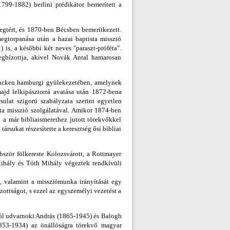
99-1882) berlini prédikátor bemerített a
gtért, és 1870-ben Bécsben bemerítkezett.
megtorpanása után a hazai baptista misszió
is, a későbbi két neves "paraszt-próféta".
egbízottja, akivel Novák Antal hamarosan
 Oncken hamburgi gyülekezetében, amelynek
jd lelkipásztorrá avatása után 1872-bena
ulat szigorú szabályzata szerint egyetlen
sta misszió szolgálatával. Amikor 1874-ben
y a már bibliaismerethez jutott törekvőkkel
rsukat részesítette a keresztség ősi bibliai
ször fölkereste Kolozsvárott, a Rottmayer
Mihály és Tóth Mihály végeztek rendkívüli
, valamint a missziómunka irányítását egy
ottságot, s ezzel az egyszemélyi vezetést a
ból udvarnoki András (1865-1945) és Balogh
1853-1934) az önállóságra törekvő magyar