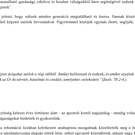
asztalható gazdasági, erkölcsi és bizalmi válságokból Isten segítségével tudunk 
ljenek".
t jelenti, hogy nálunk minden generáció megtalálható és fontos. Vannak közö
kkel képzett tanítók bevonásával. Figyelemmel kísérjük egymás életét, segítjük
ett dolgokat szólok a régi időből. Amiket hallottunk és tudunk, és amiket atyáink 
 az Úr dicséretét, hatalmát és csodáit, amelyeket cselekedett." (Zsolt. 78:2-4.)
tyénség kétezer éves története alatt - az apostoli kortól napjainkig - mindig vo
i igazságokat hirdették és gyakorolták.
t a reformáció korában keletkezett anabaptista mozgalmak közelítették meg a 
ia tanulmányozása alapján jöttek létre, néhol egyszerű közemberek, másutt nagy f