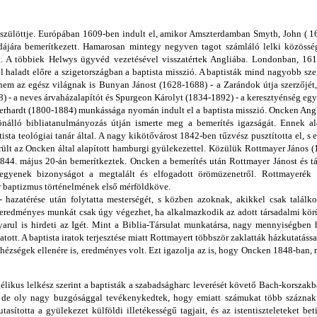
 szülöttje. Európában 1609-ben indult el, amikor Amszterdamban Smyth, John ( 1
éldájára bemerítkezett. Hamarosan mintegy negyven tagot számláló lelki közöss
t. A többiek Helwys ügyvéd vezetésével visszatértek Angliába. Londonban, 161
 haladt előre a szigetországban a baptista misszió. A baptisták mind nagyobb szer
em az egész világnak is Bunyan Jánost (1628-1688) - a Zarándok útja szerzőjét,
 - a neves árvaházalapítót és Spurgeon Károlyt (1834-1892) - a keresztyénség eg
rhardt (1800-1884) munkássága nyomán indult el a baptista misszió. Oncken Angli
álló bibliatanulmányozás útján ismerte meg a bemerítés igazságát. Ennek alap
sta teológiai tanár által. A nagy kikötővárost 1842-ben tűzvész pusztította el, s
erült az Oncken által alapított hamburgi gyülekezettel. Közülük Rottmayer János
844. május 20-án bemerítkeztek. Oncken a bemerítés után Rottmayer Jánost és társ
 tegyenek bizonyságot a megtalált és elfogadott örömüzenetről. Rottmayerék
r baptizmus történelmének első mérföldköve.
- hazatérése után folytatta mesterségét, s közben azoknak, akikkel csak találk
gy eredményes munkát csak úgy végezhet, ha alkalmazkodik az adott társadalmi kö
arul is hirdeti az Igét. Mint a Biblia-Társulat munkatársa, nagy mennyiségben 
atott. A baptista iratok terjesztése miatt Rottmayert többször zaklatták házkutatássa
hézségek ellenére is, eredményes volt. Ezt igazolja az is, hogy Oncken 1848-ban, 
ikus lelkész szerint a baptisták a szabadságharc leverését követő Bach-korszakba
, de oly nagy buzgósággal tevékenykedtek, hogy emiatt számukat több százna
asította a gyülekezet külföldi illetékességű tagjait, és az istentiszteleteket be