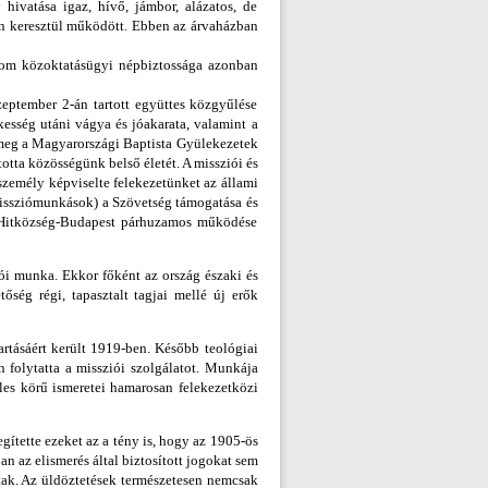
 hivatása igaz, hívő, jámbor, alázatos, de
en keresztül működött. Ebben az árvaházban
alom közoktatásügyi népbiztossága azonban
eptember 2-án tartott együttes közgyűlése
kesség utáni vágya és jóakarata, valamint a
 meg a Magyarországi Baptista Gyülekezetek
otta közösségünk belső életét. A missziói és
személy képviselte felekezetünket az állami
(missziómunkások) a Szövetség támogatása és
a Hitközség-Budapest párhuzamos működése
ói munka. Ekkor főként az ország északi és
őség régi, tapasztalt tagjai mellé új erők
rtásáért került 1919-ben. Később teológiai
 folytatta a missziói szolgálatot. Munkája
es körű ismeretei hamarosan felekezetközi
gítette ezeket az a tény is, hogy az 1905-ös
an az elismerés által biztosított jogokat sem
tak. Az üldöztetések természetesen nemcsak