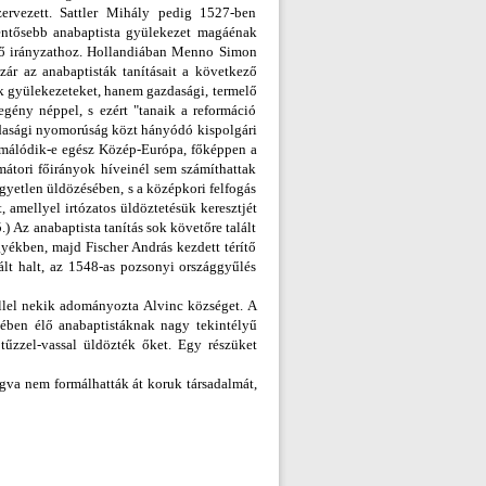
ervezett. Sattler Mihály pedig 1527-ben
elentősebb anabaptista gyülekezet magáénak
ető irányzathoz. Hollandiában Menno Simon
ár az anabaptisták tanításait a következő
sak gyülekezeteket, hanem gazdasági, termelő
egény néppel, s ezért "tanaik a reformáció
azdasági nyomorúság közt hányódó kispolgári
ormálódik-e egész Közép-Európa, főképpen a
mátori főirányok híveinél sem számíthattak
egyetlen üldözésében, s a középkori felfogás
, amellyel irtózatos üldöztetésük keresztjét
 Az anabaptista tanítás sok követőre talált
yékben, majd Fischer András kezdett térítő
lt halt, az 1548-as pozsonyi országgyűlés
éllel nekik adományozta Alvinc községet. A
cében élő anabaptistáknak nagy tekintélyű
tűzzel-vassal üldözték őket. Egy részüket
gva nem formálhatták át koruk társadalmát,