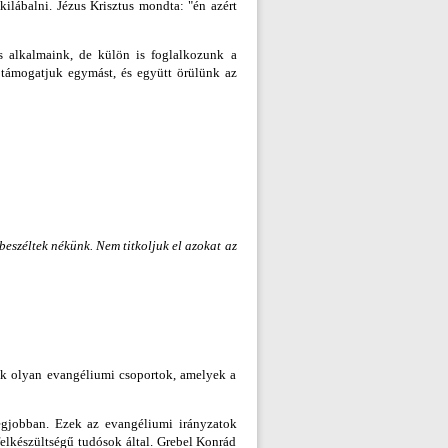
kilábalni. Jézus Krisztus mondta: "én azért
s alkalmaink, de külön is foglalkozunk a
, támogatjuk egymást, és együtt örülünk az
beszéltek nékünk. Nem titkoljuk el azokat az
ltak olyan evangéliumi csoportok, amelyek a
legjobban. Ezek az evangéliumi irányzatok
elkészültségű tudósok által. Grebel Konrád