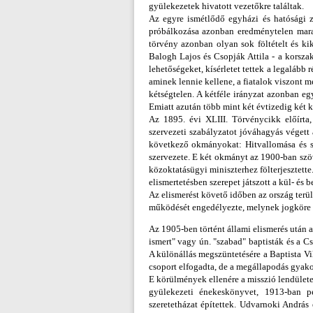
gyülekezetek hivatott vezetőkre találtak.
Az egyre ismétlődő egyházi és hatósági z
próbálkozása azonban eredménytelen marad
törvény azonban olyan sok föltételt és k
Balogh Lajos és Csopják Attila - a korszak
lehetőségeket, kísérletet tettek a legalább
aminek lennie kellene, a fiatalok viszont m
kétségtelen. A kétféle irányzat azonban e
Emiatt azután több mint két évtizedig két
Az 1895. évi XLIII. Törvénycikk előírta
szervezeti szabályzatot jóváhagyás végett 
következő okmányokat: Hitvallomása és sz
szervezete. E két okmányt az 1900-ban szöv
közoktatásügyi miniszterhez fölterjesztette.
elismertetésben szerepet játszott a kül- és 
Az elismerést követő időben az ország terü
működését engedélyezte, melynek jogköre eze
Az 1905-ben történt állami elismerés után 
ismert" vagy ún. "szabad" baptisták és a 
A különállás megszüntetésére a Baptista Vi
csoport elfogadta, de a megállapodás gyako
E körülmények ellenére a misszió lendület
gyülekezeti énekeskönyvet, 1913-ban 
szeretetházat építettek. Udvarnoki Andrá