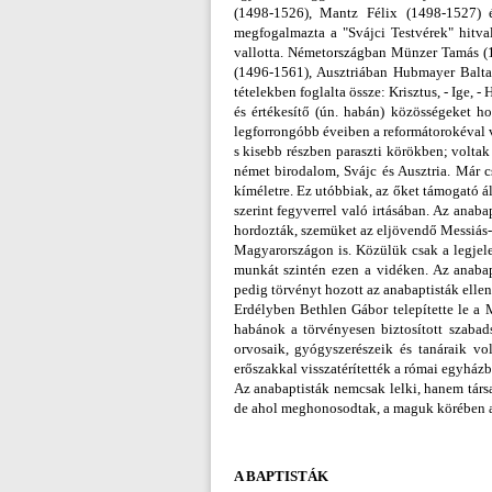
(1498-1526), Mantz Félix (1498-1527) 
megfogalmazta a "Svájci Testvérek" hitval
vallotta. Németországban Münzer Tamás (1
(1496-1561), Ausztriában Hubmayer Balta
tételekben foglalta össze: Krisztus, - Ige,
és értékesítő (ún. habán) közösségeket ho
legforrongóbb éveiben a reformátorokéval v
s kisebb részben paraszti körökben; volta
német birodalom, Svájc és Ausztria. Már c
kíméletre. Ez utóbbiak, az őket támogató ál
szerint fegyverrel való irtásában. Az anaba
hordozták, szemüket az eljövendő Messiás-o
Magyarországon is. Közülük csak a legjele
munkát szintén ezen a vidéken. Az anabap
pedig törvényt hozott az anabaptisták elle
Erdélyben Bethlen Gábor telepítette le a
habánok a törvényesen biztosított szabad
orvosaik, gyógyszerészeik és tanáraik vo
erőszakkal visszatérítették a római egyház
Az anabaptisták nemcsak lelki, hanem társ
de ahol meghonosodtak, a maguk körében a 
A BAPTISTÁK