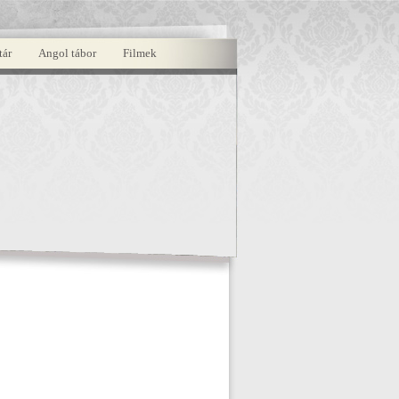
tár
Angol tábor
Filmek