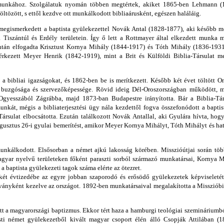
munkához. Szolgálatuk nyomán többen megtértek, akiket 1865-ben Lehmann (17
tözött, s ettől kezdve ott munkálkodott bibliaárusként, egészen haláláig.
megismerkedett a baptista gyülekezettel Novák Antal (1828-1877), aki később me
 Tiszántúl és Erdély területein. Így ő lett a Rottmayer által elkezdett munka 
ntán elfogadta Krisztust Kornya Mihály (1844-1917) és Tóth Mihály (1836-1931) 
rkezett Meyer Henrik (1842-1919), mint a Brit és Külföldi Biblia-Társulat m
 bibliai igazságokat, és 1862-ben be is merítkezett. Később két évet töltött
 buzgósága és szervezőképessége. Rövid ideig Dél-Oroszországban működött, ma
 Ogyesszából Zágrábba, majd 1873-ban Budapestre irányította. Bár a Biblia-Társ
unkát, mégis a bibliaterjesztési ügy nála kezdettől fogva összefonódott a bapti
Társulat elbocsátotta. Ezután találkozott Novák Antallal, aki Gyulára hívta, hog
sztus 26-i gyulai bemerítést, amikor Meyer Kornya Mihályt, Tóth Mihályt és hat tá
unkálkodott. Elsősorban a német ajkú lakosság körében. Misszióútjai során több
gyar nyelvű területeken főként paraszti sorból származó munkatársai, Kornya 
a baptista gyülekezeti tagok száma elérte az ötezret.
ét évtizedébe az egyre jobban szaporodó és erősödő gyülekezetek képviseletét
ványként kezelve az országot. 1892-ben munkatársaival megalakította a Misszióbiz
tt a magyarországi baptizmus. Ekkor tért haza a hamburgi teológiai szeminárium
ti német gyülekezetből kivált magyar csoport élén álló Csopják Attilában (