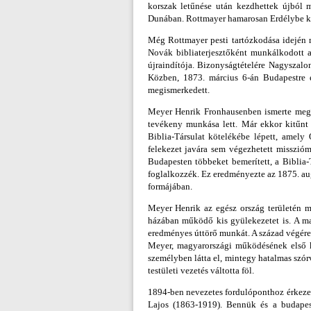
korszak letűnése után kezdhettek újból 
Dunában. Rottmayer hamarosan Erdélybe köl
Még Rottmayer pesti tartózkodása idején 
Novák bibliaterjesztőként munkálkodott a
újraindítója. Bizonyságtételére Nagyszalo
Közben, 1873. március 6-án Budapestre é
megismerkedett.
Meyer Henrik Fronhausenben ismerte meg a
tevékeny munkása lett. Már ekkor kitűnt
Biblia-Társulat kötelékébe lépett, amely
felekezet javára sem végezhetett misszióm
Budapesten többeket bemerített, a Biblia-
foglalkozzék. Ez eredményezte az 1875. augu
formájában.
Meyer Henrik az egész ország területén m
házában működő kis gyülekezetet is. A ma
eredményes úttörő munkát. A század végére 
Meyer, magyarországi működésének első k
személyben látta el, mintegy hatalmas szór
testületi vezetés váltotta föl.
1894-ben nevezetes fordulóponthoz érkeze
Lajos (1863-1919). Bennük és a budapes