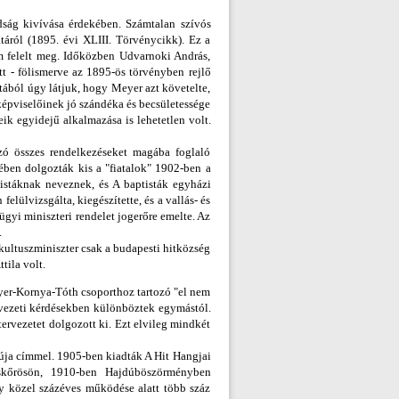
dság kivívása érdekében. Számtalan szívós
áról (1895. évi XLIII. Törvénycikk). Ez a
em felelt meg. Időközben Udvarnoki András,
tt - fölismerve az 1895-ös törvényben rejlő
atából úgy látjuk, hogy Meyer azt követelte,
 képviselőinek jó szándéka és becsületessége
ik egyidejű alkalmazása is lehetetlen volt.
ozó összes rendelkezéseket magába foglaló
mében dolgozták kis a "fiatalok" 1902-ben a
istáknak neveznek, és A baptisták egyházi
ülvizsgálta, kiegészítette, és a vallás- és
sügyi miniszteri rendelet jogerőre emelte. Az
.
kultuszminiszter csak a budapesti hitközség
tila volt.
eyer-Kornya-Tóth csoporthoz tartozó "el nem
rvezeti kérdésekben különböztek egymástól.
ervezetet dolgozott ki. Ezt elvileg mindkét
úja címmel. 1905-ben kiadták A Hit Hangjai
skőrösön, 1910-ben Hajdúböszörményben
y közel százéves működése alatt több száz