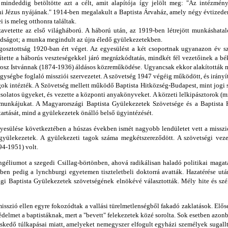
 mindeddig betöltötte azt a célt, amit alapítója így jelölt meg: "Az intézmény
ni Jézus nyájának." 1914-ben megalakult a Baptista Árvaház, amely négy évtized
 is meleg otthonra találtak.
zavetette az első világháború. A háború után, az 1919-ben létrejött munkáshat
abadságot; a munka megindult az újra éledő gyülekezetekben.
osztottság 1920-ban ért véget. Az egyesülést a két csoportnak ugyanazon év sz
ítette a háborús veszteségekkel járó megrázkódtatás, mindkét fél vezetőinek a bé
Orosz Istvánnak (1874-1936) áldásos közreműködése. Ugyancsak ekkor alakították
gységbe foglaló missziói szervezetet. A szövetség 1947 végéig működött, és irányít
gok intézték. A Szövetség mellett működő Baptista Hitközség-Budapest, mint jogi 
pcsolatos ügyeket, és vezette a központi anyakönyveket. A körzeti lelkipásztorok 
 munkájukat. A Magyarországi Baptista Gyülekezetek Szövetsége és a Baptist
tartását, mind a gyülekezetek önálló belső ügyintézését.
egyesülése következtében a húszas években ismét nagyobb lendületet vett a misszi
 gyülekezetek. A gyülekezeti tagok száma megkétszereződött. A szövetségi vezet
94-1951) volt.
éliumot a szegedi Csillag-börtönben, ahová radikálisan haladó politikai magata
ben pedig a lynchburgi egyetemen tiszteletbeli doktorrá avatták. Hazatérése után
i Baptista Gyülekezetek szövetségének elnökévé választották. Mély hite és szél
sszió ellen egyre fokozódtak a vallási türelmetlenségből fakadó zaklatások. Előse
édelmet a baptistáknak, mert a "bevett" felekezetek közé sorolta. Sok esetben azonb
skedő túlkapásai miatt, amelyeket nemegyszer elfogult egyházi személyek sugall