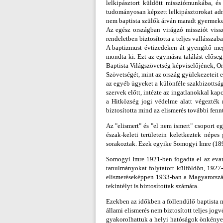
lelkipásztort küldött missziómunkába, és
tudományosan képzett lelkipásztorokat ad
nem baptista szülők árván maradt gyermekei
Az egész országban virágzó missziót viss
rendeletben biztosította a teljes vallássz
A baptizmust évtizedeken át gyengítő meg
mondta ki. Ezt az egymásra találást előseg
Baptista Világszövetség képviselőjének, 
Szövetségét, mint az ország gyülekezeteit e
az egyéb ügyeket a különféle szakbizottsá
szervek előtt, intézte az ingatlanokkal ka
a Hitközség jogi védelme alatt végezték
biztosította mind az elismerés további fenn
Az "elismert" és "el nem ismert" csoport 
észak-keleti területein keletkeztek népes
sorakoztak. Ezek egyike Somogyi Imre (18
Somogyi Imre 1921-ben fogadta el az evang
tanulmányokat folytatott külföldön, 1927-
elismeréseképpen 1933-ban a Magyarország
tekintélyt is biztosítottak számára.
Ezekben az időkben a föllendülő baptista mi
állami elismerés nem biztosított teljes jogv
gyakorolhattuk a helyi hatóságok önkénye