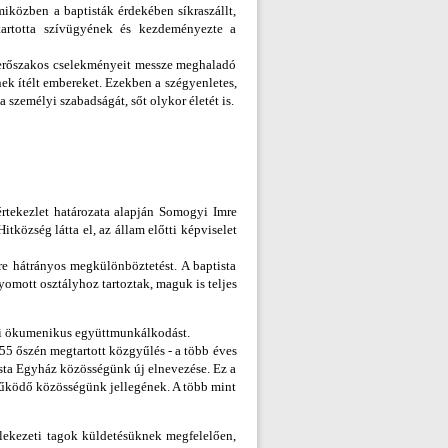
közben a baptisták érdekében síkraszállt,
tartotta szívügyének és kezdeményezte a
 erőszakos cselekményeit messze meghaladó
nek ítélt embereket. Ezekben a szégyenletes,
 személyi szabadságát, sőt olykor életét is.
értekezlet határozata alapján Somogyi Imre
Hitközség látta el, az állam előtti képviselet
e hátrányos megkülönböztetést. A baptista
omott osztályhoz tartoztak, maguk is teljes
bbi ökumenikus együttmunkálkodást.
5 őszén megtartott közgyűlés - a több éves
ista Egyház közösségünk új elnevezése. Ez a
n működő közösségünk jellegének. A több mint
lekezeti tagok küldetésüknek megfelelően,