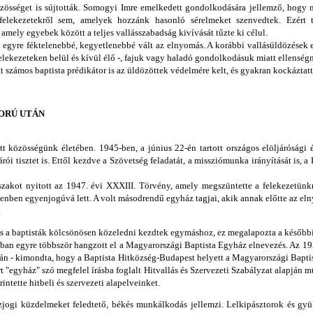
össéget is sújtották. Somogyi Imre emelkedett gondolkodására jellemző, hogy mi
elekezetekről sem, amelyek hozzánk hasonló sérelmeket szenvedtek. Ezért 
amely egyebek között a teljes vallásszabadság kivívását tűzte ki célul.
 egyre féktelenebbé, kegyetlenebbé vált az elnyomás. A korábbi vallásüldözések
 felekezeteken belül és kívül élő -, fajuk vagy haladó gondolkodásuk miatt ellenség
számos baptista prédikátor is az üldözöttek védelmére kelt, és gyakran kockáztatta
ORÚ UTÁN
t közösségünk életében. 1945-ben, a június 22-én tartott országos elöljárósági 
rói tisztet is. Ettől kezdve a Szövetség feladatát, a missziómunka irányítását is, a 
zakot nyitott az 1947. évi XXXIII. Törvény, amely megszüntette a felekezetünkr
enben egyenjogúvá lett. A volt másodrendű egyház tagjai, akik annak előtte az elny
.
 és a baptisták kölcsönösen közeledni kezdtek egymáshoz, ez megalapozta a késő
an egyre többször hangzott el a Magyarországi Baptista Egyház elnevezés. Az 195
pján - kimondta, hogy a Baptista Hitközség-Budapest helyett a Magyarországi Bapt
rt "egyház" szó megfelel írásba foglalt Hitvallás és Szervezeti Szabályzat alapjá
ntette hitbeli és szervezeti alapelveinket.
zjogi küzdelmeket feledtető, békés munkálkodás jellemzi. Lelkipásztorok és gyü