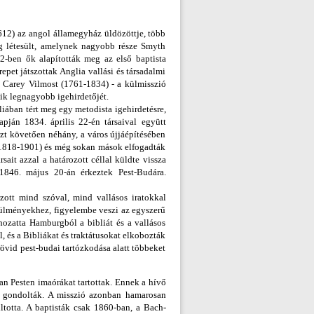
612) az angol államegyház üldözöttje, több
ég létesült, amelynek nagyobb része Smyth
2-ben ők alapították meg az első baptista
epet játszottak Anglia vallási és társadalmi
 Carey Vilmost (1761-1834) - a külmisszió
yik legnagyobb igehirdetőjét.
ában tért meg egy metodista igehirdetésre,
ján 1834. április 22-én társaival együtt
 ezt követően néhány, a város újjáépítésében
 (1818-1901) és még sokan mások elfogadták
ait azzal a határozott céllal küldte vissza
 1846. május 20-án érkeztek Pest-Budára.
ozott mind szóval, mind vallásos iratokkal
rülményekhez, figyelembe veszi az egyszerű
hozatta Hamburgból a bibliát és a vallásos
l, és a Bibliákat és traktátusokat elkobozták
rövid pest-budai tartózkodása alatt többeket
n Pesten imaórákat tartottak. Ennek a hívő
k gondolták. A misszió azonban hamarosan
tiltotta. A baptisták csak 1860-ban, a Bach-