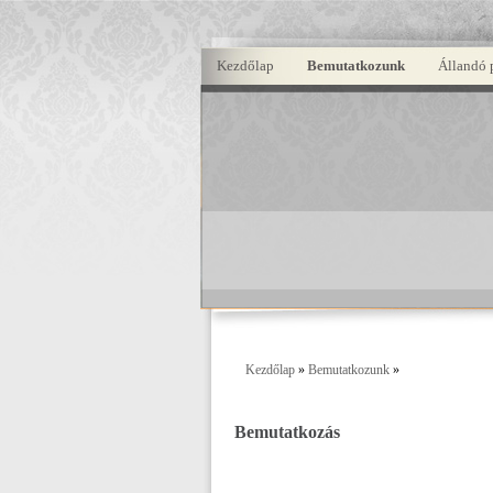
Kezdőlap
Bemutatkozunk
Állandó 
Kezdőlap
»
Bemutatkozunk
»
Bemutatkozás