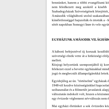
bennünket, hanem a többi evangéliumi köz
nem feledkezett meg azokról a kisebb f
Szabadegyházak Szövetségének létrejöttét, 
A második világháború utolsó szakaszában
kíméletlenséggel hajszolták és irtották a -
sötét napokban Somogyi Imre és vele együtt 
EGYHÁZUNK A MÁSODIK VILÁGHÁB
A háború befejeztével új korszak kezdődöt
szövetségi elnök vette át a hitközségi elöljá
mellett.
Közjogi helyzetünk szempontjából új kors
felekezet ezzel a bevette egyházakkal mind
jogú és megbecsült állampolgárokká lettek
Egyidejűleg az ún. "történelmi" egyházak
1948-tól kezdve közösségünkkel kapcsolatb
szóhasználat és a fölmerült javaslatok ala
változtatás indokolt volt, hiszen a közisme
egy évtizede végbement névváltozás nem éri
Mai egyházi életünket a sok évtizedes kö